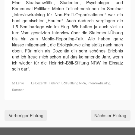
Eine Staatsanwältin, Studenten, Psychologen und
Kommunal-Politiker: Meine Teilnehmer/innen im Seminar
„Interviewtraining für Non-Profit-Organisationen“ war ein
bunt gemischter „Haufen“. Auch dadurch vergingen die
1,5 Seminartage wie im Flug. Wir hatten ja auch viel zu
tun: Vom gesetzten Interview über die Statement-Übung
bis hin zum Mobile-Reporting-Talk. Alle haben ganz
klasse mitgemacht, die Erfolgskurve ging stetig nach nach
oben. Für mich als Dozentin ein sehr schönes Erlebnis
und ich freue mich schon auf das kommende Jahr, wenn
ich wieder für die Heinrich-Böll-Stiftung NRW im Einsatz
sein darf.
Lehre
Dozentin
,
Heinrich Böll Stiftung NRW
,
Interviewtraining
,
Seminar
Vorheriger Eintrag
Nächster Eintrag