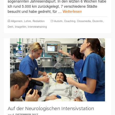
sogenannten Jahresendspurt. In den letzten 6 Wochen habe
ich rund 5.000 km zurückgelegt, 7 verschiedene Städte
besucht und habe gedreht, für …
Weiterlesen
Allgemein
,
Lehre
,
Redaktion
Autorin
,
Coaching
,
Crossmedia
,
Dozentin
,
Dreh
,
Imagefilm
,
Interviewtraining
Auf der Neurologischen Intensivstation
am
4. DEZEMBER 2017